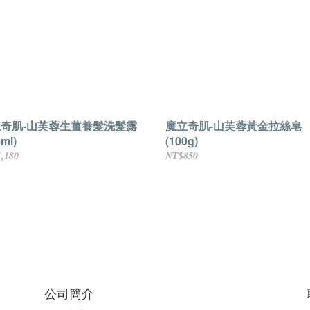
奇肌-山芙蓉生薑養髮洗髮露
魔立奇肌-山芙蓉黃金拉絲皂
0ml)
(100g)
,180
NT$850
公司簡介