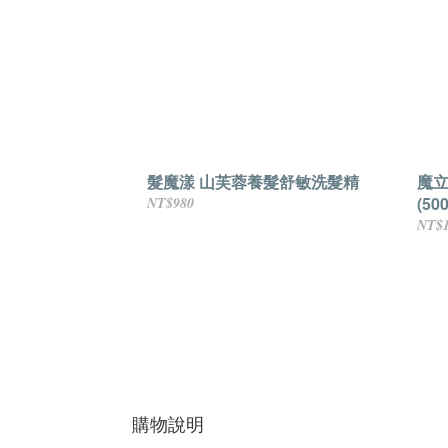
髮魔漾 山芙蓉養髮舒敏洗髮精
魔立
(50
NT$980
NT$1
購物說明