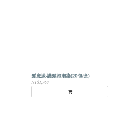
髮魔漾-護髮泡泡染(20包/盒)
NT$1,960